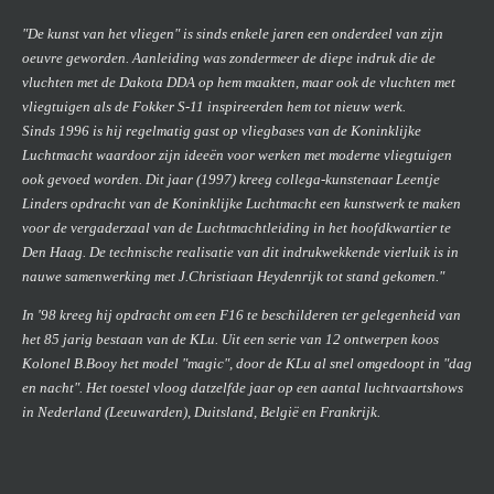
"De kunst van het vliegen" is sinds enkele jaren een onderdeel van zijn
oeuvre geworden. Aanleiding was zondermeer de diepe indruk die de
vluchten met de Dakota DDA op hem maakten, maar ook de vluchten met
vliegtuigen als de Fokker S-11 inspireerden hem tot nieuw werk.
Sinds 1996 is hij regelmatig gast op vliegbases van de Koninklijke
Luchtmacht waardoor zijn ideeën voor werken met moderne vliegtuigen
ook gevoed worden. Dit jaar (1997) kreeg collega-kunstenaar Leentje
Linders opdracht van de Koninklijke Luchtmacht een kunstwerk te maken
voor de vergaderzaal van de Luchtmachtleiding in het hoofdkwartier te
Den Haag. De technische realisatie van dit indrukwekkende vierluik is in
nauwe samenwerking met J.Christiaan Heydenrijk tot stand gekomen."
In '98 kreeg hij opdracht om een F16 te beschilderen ter gelegenheid van
het 85 jarig bestaan van de KLu. Uit een serie van 12 ontwerpen koos
Kolonel B.Booy het model "magic", door de KLu al snel omgedoopt in "dag
en nacht". Het toestel vloog datzelfde jaar op een aantal luchtvaartshows
in Nederland (Leeuwarden), Duitsland, België en Frankrijk.