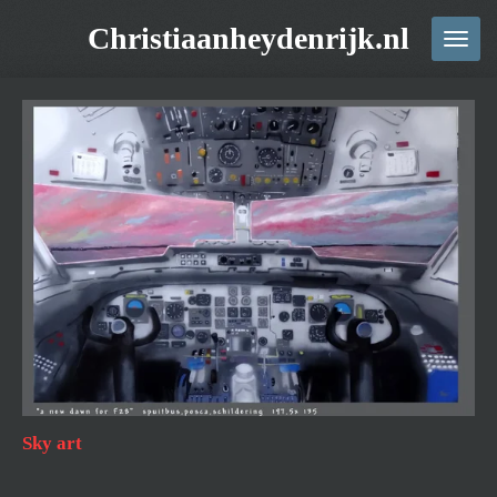
Ga
Christiaanheydenrijk.nl
direct
naar
de
hoofdinhoud
Sky art